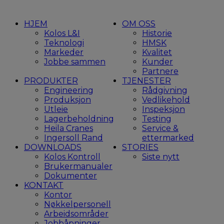
HJEM
OM OSS
Kolos L&I
Historie
Teknologi
HMSK
Markeder
Kvalitet
Jobbe sammen
Kunder
Partnere
PRODUKTER
TJENESTER
Engineering
Rådgivning
Produksjon
Vedlikehold
Utleie
Inspeksjon
Lagerbeholdning
Testing
Heila Cranes
Service &
Ingersoll Rand
ettermarked
DOWNLOADS
STORIES
Kolos Kontroll
Siste nytt
Brukermanualer
Dokumenter
KONTAKT
Kontor
Nøkkelpersonell
Arbeidsområder
Jobbåpninger